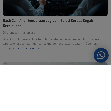
Dash Cam AI di Kendaraan Logistik, Solusi Cerdas Cegah
Kecelakaan!
Diunggah 1 tahun lalu
Dash Cam Berbasis AI Jadi Tren, Meningkatkan Keselamatan dan Efisiensi
Operasional Dash cam dengan teknologi kecerdasan buatan (AI) semakin
menjadi
Baca Selengkapnya...